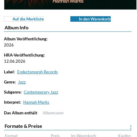
Auf die Merkliste
In den Warenkorb
Album Info
Album Veröffentlichung:
2026
HRA-Veröffentlichung:
12.06.2026
Label:
Endectomorph Records
Genre:
Jazz
Subgenre:
Contemporary Jazz
Interpret:
Hannah Marks
Das Album enthält
Albumcover
Formate & Preise
?
Format
Preis
Im Warenkorb
Kaufen