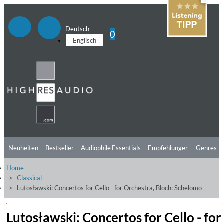
Deutsch
0
Englisch
Neuheiten
Bestseller
Audiophile Essentials
Empfehlungen
Genres
Home
Hörtipps
Top Alben
Angebote
Preorder
Vorschau
Free Sampler
Classical
Lutosławski: Concertos for Cello - for Orchestra, Bloch: Schelomo
Videos
Lutosławski: Concertos for Cello - for