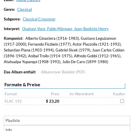
Genre:
Classical
Subgenre:
Classical Crossover
Interpret:
Quatuor Voce, Pablo Márquez, Jean-Baptiste Henry
Komponist:
Alberto Ginastera (1916-1983), Gustavo Leguizamon
(1917-2000), Fernando Fiszbein (1977), Astor Piazzolla (1921-1992),
Sebastian Piana (1903-1994), Gabriel Sivak (1979), Juan Carlos Cobian
(1896-1942), Anibal Troilo (1914-1975), Alfredo Gobbi (1912-1965),
Atahualpa Yupanqui (1908-1992), Julio De Caro (1899-1980)
Das Album enthält
Albumcover
Booklet (PDF)
Formate & Preise
?
Format
Preis
Im Warenkorb
Kaufen
FLAC 192
$ 23,20
Playliste
Info