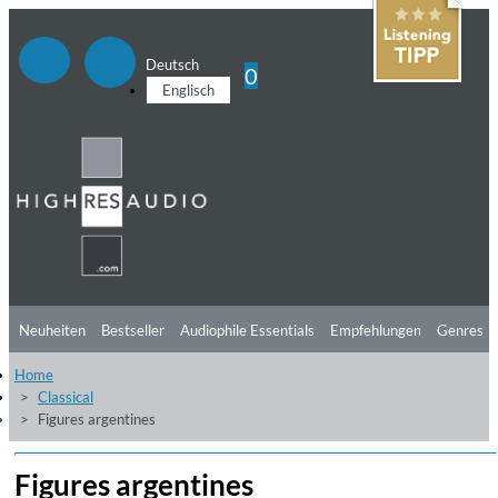
Deutsch
0
Englisch
Neuheiten
Bestseller
Audiophile Essentials
Empfehlungen
Genres
Home
Hörtipps
Top Alben
Angebote
Preorder
Vorschau
Free Sampler
Classical
Figures argentines
Videos
Figures argentines